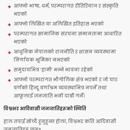
आफ्नो भाषा, धर्म, परम्परागत रीतिरिवाज र संस्कृति
भएको
आफ्नो लिखित वा अलिखित इतिहास भएको
परम्परागत सामाजिक संरचना समानतामा आधारित
भएको
आधुनिक नेपालको राजनीति र शासन व्यवस्थामा
निर्णायक भूमिका नभएको
समुदायभित्र ’हामी’ भन्ने भावना रहेको
आफ्नो परम्परागत भौगोलिक क्षेत्र भएको र जो चार
वर्णको हिन्दू वर्णाश्रम व्यवस्थाभित्र नपर्ने तथा
आफूलाई जनजाति भनी दाबी गर्ने।
विश्वभर आदिवासी जनजातिहरूको स्थिति
हाल तपाईं सोच्दै हुनुहुन्छ होला, विश्वभर कति आदिवासी
जनजातिहरू छन्?