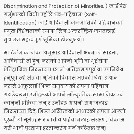
Discrimination and Protection of Minorities. ) लाई पेश
गर्नुभएको थियो। उहाँले ’स्व–पहिचान’ (Self-
Identification) लाई आदिवासी जनजातिको पहिचानको
प्रमुख विशेषताको रूपमा लिन अन्तर्राष्ट्रिय जगतलाई
बुझाउन महत्त्वपूर्ण भूमिका खेल्नुभयो।
मार्टिनेज कोबोका अनुसार आदिवासी भन्नालेः सारमा,
आदिवासी ती हुन्, जसको आफ्नो भूमि वा भूक्षेत्रमा
ऐतिहासिक निरन्तरता छ। जो अतिक्रमणपूर्व वा उपनिवेश
हुनुपूर्व त्यो क्षेत्र वा भूमिको विकास भएको थियो र आज
जसले आफूलाई भिन्न समुदायको रूपमा पहिचान
गराउँदछन्। उनीहरूको आफ्नै साँस्कृतिक, सामाजिक एवं
कानूनी प्रक्रिया छन् र उनीहरू आफ्नो समाजलाई
निरन्तरता दिँदै, भिन्न अस्तित्वको आधारको रूपमा आफ्नो
पुख्र्यौली भूक्षेत्रहरू र जातीय पहिचानलाई संरक्षण, विकास
गरी भावी पुस्तामा हस्तान्तरण गर्न कटिबद्ध छन्।