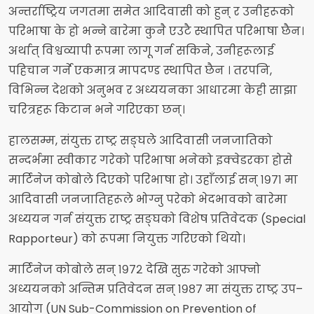
अन्तर्राष्ट्रिय जगतमा समेत आदिवासी को हुन् र उनीहरूको
परिभाषा के हो भन्ने बारेमा कुनै एउटै स्थापित परिभाषा छैन।
अर्थात् विश्वव्यापी रूपमा लागू गर्न सकिने, उनीहरूलाई
पहिचान गर्ने एकमात्र मापदण्ड स्थापित छैन । तरपनि,
विभिन्न देशको अनुभव र अध्ययनका आधारमा केही साझा
चरित्रहरू किटान भने गरिएका छन्।
हालसम्म, संयुक्त राष्ट्र सङ्घले आदिवासी जनजातिको
सन्दर्भमा स्वीकार गरेको परिभाषा भनेको इक्वेडरका होसे
मार्टिनेज कोबोले दिएको परिभाषा हो। उहाँलाई सन् १९७१ मा
आदिवासी जनजातिहरूले भोग्नु परेको भेदभावको बारेमा
अध्ययन गर्न संयुक्त राष्ट्र सङ्घको विशेष प्रतिवेदक (Special
Rapporteur) को रूपमा नियुक्त गरिएको थियो।
मार्टिनेज कोबोले सन् १९७२ देखि सुरु गरेको आफ्नो
अध्ययनको अन्तिम प्रतिवेदन सन् १९८७ मा संयुक्त राष्ट्र उप–
आयोग (UN Sub-Commission on Prevention of