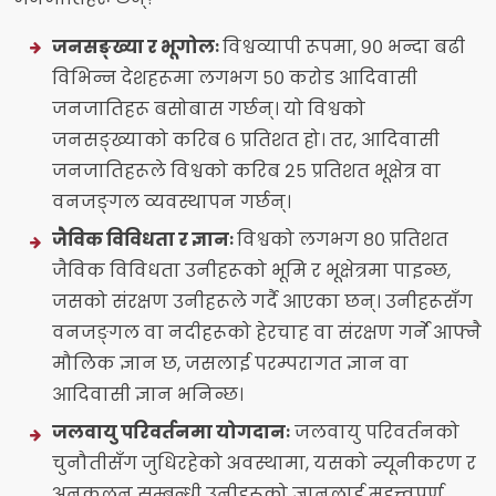
जनसङ्ख्या र भूगोलः
विश्वव्यापी रूपमा, ९० भन्दा बढी
विभिन्न देशहरूमा लगभग ५० करोड आदिवासी
जनजातिहरू बसोबास गर्छन्। यो विश्वको
जनसङ्ख्याको करिब ६ प्रतिशत हो। तर, आदिवासी
जनजातिहरूले विश्वको करिब २५ प्रतिशत भूक्षेत्र वा
वनजङ्गल व्यवस्थापन गर्छन्।
जैविक विविधता र ज्ञानः
विश्वको लगभग ८० प्रतिशत
जैविक विविधता उनीहरूको भूमि र भूक्षेत्रमा पाइन्छ,
जसको संरक्षण उनीहरूले गर्दै आएका छन्। उनीहरूसँग
वनजङ्गल वा नदीहरूको हेरचाह वा संरक्षण गर्ने आफ्नै
मौलिक ज्ञान छ, जसलाई परम्परागत ज्ञान वा
आदिवासी ज्ञान भनिन्छ।
जलवायु परिवर्तनमा योगदानः
जलवायु परिवर्तनको
चुनौतीसँग जुधिरहेको अवस्थामा, यसको न्यूनीकरण र
अनुकूलन सम्बन्धी उनीहरूको ज्ञानलाई महत्त्वपूर्ण