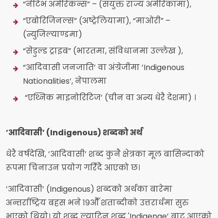
“नेटिभ अमेरिकन्स” – (संयुक्त राज्य अमेरिकामा),
“एबोरिजिनल्स” (अष्ट्रेलियामा), “माओरी” –
(न्युजिल्याण्डमा)
“सेडुल्ड ट्राइब” (भारतमा, संविधानमा उल्लेख ),
“आदिवासी जनजाति’ वा अंग्रेजीमा ’Indigenous
Nationalities’, नेपालमा
“एथ्निक माइनोरिटिज’ (चीन वा अन्य धेरै देशमा) ।
’आदिवासी’ (Indigenous) शब्दको अर्थ
धेरै वर्षदेखि, ’आदिवासी’ शब्द कुनै क्षेत्रका मूल बासिन्दाको
रूपमा चिनाउन प्रयोग गरिँदै आएको छ।
’आदिवासी’ (Indigenous) शब्दको अर्थका बारेमा
अन्तर्राष्ट्रिय बहस भने १९औँ शताब्दीको उत्तरार्धमा सुरु
भएको थियो। यो शब्द ल्याटिन शब्द 'Indigenae’ बाट आएको