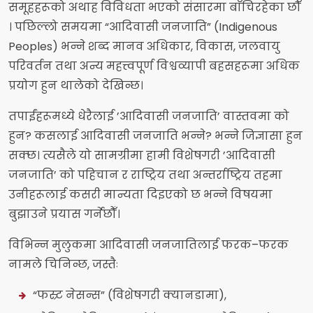
समूहहरूको अथाह विविधता भएको संसारमा बाँचिरहेका छौँ
। पछिल्लो समयमा “आदिवासी जनजाति” (Indigenous
Peoples) भन्ने शब्द मानव अधिकार, विकास, जलवायु
परिवर्तन तथा अन्य महत्त्वपूर्ण विश्वव्यापी बहसहरूमा अधिक
प्रयोग हुन थालेको देखिन्छ।
तपाईंहरूमध्ये धेरैलाई ’आदिवासी जनजाति’ वास्तवमा को
हुन? कसलाई आदिवासी जनजाति भन्ने? भन्ने जिज्ञासा हुन
सक्छ। त्यसैले यो सामग्रीमा हामी विशेषगरी ’आदिवासी
जनजाति’ को पहिचान र राष्ट्रिय तथा अन्तर्राष्ट्रिय तहमा
उनीहरूलाई कसरी मान्यता दिइएको छ भन्ने विषयमा
बुझाउने प्रयास गर्नेछौँ।
विभिन्न मुलुकमा आदिवासी जनजातिलाई फरक–फरक
नामले चिनिन्छ, जस्तैः
“फस्र्ट नेसन्स” (विशेषगरी क्यानडामा),