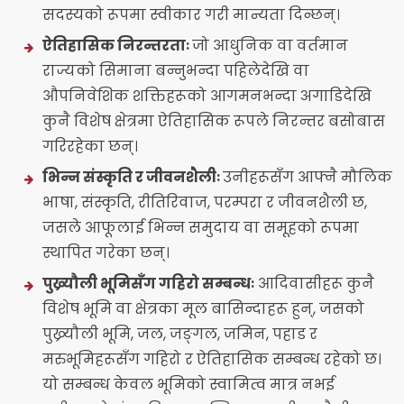
सदस्यको रूपमा स्वीकार गरी मान्यता दिन्छन्।
ऐतिहासिक निरन्तरताः
जो आधुनिक वा वर्तमान
राज्यको सिमाना बन्नुभन्दा पहिलेदेखि वा
औपनिवेशिक शक्तिहरूको आगमनभन्दा अगाडिदेखि
कुनै विशेष क्षेत्रमा ऐतिहासिक रूपले निरन्तर बसोबास
गरिरहेका छन्।
भिन्न संस्कृति र जीवनशैलीः
उनीहरूसँग आफ्नै मौलिक
भाषा, संस्कृति, रीतिरिवाज, परम्परा र जीवनशैली छ,
जसले आफूलाई भिन्न समुदाय वा समूहको रूपमा
स्थापित गरेका छन्।
पुख्र्यौली भूमिसँग गहिरो सम्बन्धः
आदिवासीहरू कुनै
विशेष भूमि वा क्षेत्रका मूल बासिन्दाहरू हुन्, जसको
पुख्र्यौली भूमि, जल, जङ्गल, जमिन, पहाड र
मरुभूमिहरूसँग गहिरो र ऐतिहासिक सम्बन्ध रहेको छ।
यो सम्बन्ध केवल भूमिको स्वामित्व मात्र नभई