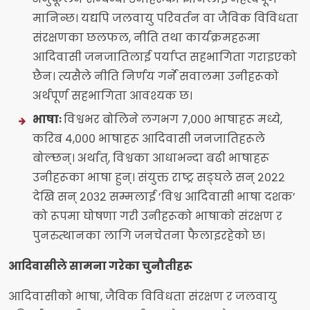
मानिन्छ। यद्यपि जलवायु परिवर्तन वा जैविक विविधता
संरक्षणका छलफल, नीति तथा कार्यक्रमहरूमा
आदिवासी जनजातिलाई पर्याप्त सहभागिता गराइएको
छैन। त्यसैले नीति निर्णय गर्ने सवालमा उनीहरूको
अर्थपूर्ण सहभागिता आवश्यक छ।
भाषाः
विश्वभर बोलिने लगभग ७,००० भाषाहरू मध्ये,
करिब ४,००० भाषाहरू आदिवासी जनजातिहरूले
बोल्छन्। अर्थात्, विश्वका आधाभन्दा बढी भाषाहरू
उनीहरूका भाषा हुन्। संयुक्त राष्ट्र सङ्घले सन् २०२२
देखि सन् २०३२ सम्मलाई ’विश्व आदिवासी भाषा दशक’
को रूपमा घोषणा गरी उनीहरूको भाषाको संरक्षण र
पुनरुत्थानका लागि जनचेतना फैलाइरहेको छ।
आदिवासीले सामना गरेका चुनौतीहरू
आदिवासीको भाषा, जैविक विविधता संरक्षण र जलवायु